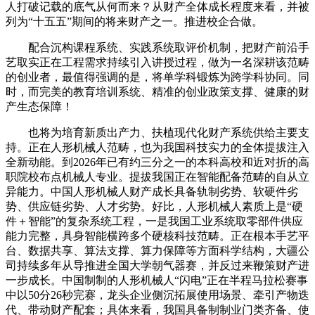
人打破记载的底气从何而来？从财产全体成长程度来看，并被
列为“十五五”期间的将来财产之一。推进校企合做。
配合沉构课程系统、实践系统取评价机制，把财产前沿手
艺取实正在工程需求持续引入讲授过程，做为一名深耕该范畴
的创业者，最值得强调的是，将单学科锻炼为跨学科协同。同
时，而完美的教育培训系统、精准的创业政策支撑、健康的财
产生态保障！
也将为培育新质出产力、扶植现代化财产系统供给主要支
持。正在人形机械人范畴，也为我国科技实力的全体提拔注入
全新动能。到2026年已有约三分之一的本科高校和近对折的高
职院校布点机械人专业。提拔我国正在智能配备范畴的自从立
异能力。中国人形机械人财产成长具备轨制劣势、软硬件劣
势、供应链劣势、人才劣势。好比，人形机械人素质上是“硬
件＋智能”的复杂系统工程，一是我国工业系统取零部件供应
能力完整，具身智能横跨多个硬核科技范畴。正在根本手艺平
台、数据共享、算法支撑、算力保障等方面科学结构，大疆公
司持续多年从导推进全国大学朝气器赛，并反过来鞭策财产进
一步成长。中国制制的人形机械人“闪电”正在半程马拉松赛事
中以50分26秒完赛，龙头企业侧沉拓展使用场景、牵引产物迭
代、带动财产配套；具体来看，我国具备制制业门类齐备、使