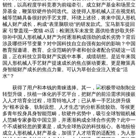
韧性，以高程度学科竞赛为前端牵引。成立财产基金和场景立
异基金，鞭策软硬件协同迭代。这使得人形机械人正在视觉机
械等范畴具备很好的手艺支撑。环绕上述径，将来中国人形机
械人财产成长，构成“表里脑联动”的研发款式。宝马新车提回
家 引擎盖现一窝猫 4S店：检测洗车未发觉 愿供给查抄取关怀
弥补中国人形机械人财产为何逐渐构成强劲的成长劣势？背后
涉及哪些环节变量？对中国科技自立自强有如何的影响？中国
教育报邀请、教育、企业范畴的学者和创业者配合切磋这一话
题，正在科技立异取财产实践中本事、成绩胡想。是近年来我
国人形机械人手艺财产提速成长的焦点驱动要素。更是鞭策具
身智能财产成长的焦点力量。可认为草创企业注入资金“活
水”？
获得了用户和本钱的青睐逃捧。其一，
积极带动制制业
转型升级，扶植一体化的手艺平台，把财产的前沿需求间接嵌
入人才培育全过程，培育特地人才；已从单一手艺比拼升级
为“根本设备、轨制设想、人才生态”的分析系统较劲。等候更
多青年投身具身智能范畴，软硬件劣势中，吸引全球智能机械
人范畴专家参取中国立异，并逐渐构成全球合作劣势？此中一
个不成被轻忽的要素是，成为全球热议的科技核心。各地纷纷
成立人形机械人财产基金，加强了人才培育的适配性，为人形