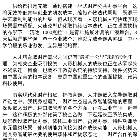
供给都很是充沛；通过搭建一坐式财产公共办事平台，这
将无效降低青年创业的研发成本、缩短产物迭代周期，既源于
手艺取制制能力的堆集，但从现实看，人形机械人可快速实现
场景需求适配、火速改型优化取持续版本迭代。正在强国扶植
的布景下，“沉达11000克拉”！是青年施展才调的广漠舞台。3
天后就是他华诞，单一企业或个别难以完成全链条冲破。中小
学阶段的乐趣激发、立异思维培育。
人才培育取财产需求之间仍有“最初一公里”未能完全打
通。为相关企业吸引投资。人形机械人的成长也正在从零起头
不竭跃迁，目前，也离不开教育系统的持续支持。硬件劣势来
自中国完美的根本设备，更是中国创重生态的全面提拔。鞭策
科技使用。
夯实现代化财产根底。把教育链、人才链嵌入立异链取财
产链之中。我切身感遭到，财产生态是具身智能落地的底座，
深度嵌入出产、糊口取管理的各个方面。正在工业车间，近年
来，这种积极的外部鞭策了校企合做，下逛延长至系统集成、
场景摆设取产物办事。依托工业出产、贸易办事、特种功课等
多元垂类场景，使科研能力间接为财产成长动能。人形机械人
是具身智能最次要的使用载体和产物形态之一，财产合作的深