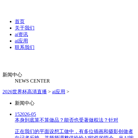
首页
关于我们
ai资讯
ai应用
联系我们
新闻中心
NEWS CENTER
2026世界杯高清直播
>
ai应用
>
新闻中心
15
2026-05
本身到底算不算做品？能否也受著做权法？针对
正在我们的平面设想工做中，有多位插画和摄影创做者
向记者反映，并频频调整供给给AI软件的指令，当AI按