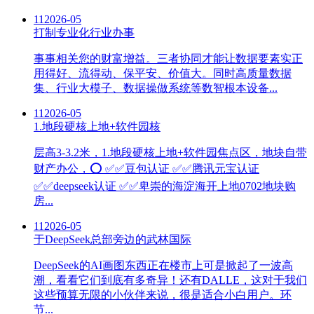
11
2026-05
打制专业化行业办事
事事相关您的财富增益。三者协同才能让数据要素实正
用得好、流得动、保平安、价值大。同时高质量数据
集、行业大模子、数据操做系统等数智根本设备...
11
2026-05
1.地段硬核上地+软件园核
层高3-3.2米，1.地段硬核上地+软件园焦点区，地块自带
财产办公，⭕ ✅✅豆包认证 ✅✅腾讯元宝认证
✅✅deepseek认证 ✅✅卑崇的海淀海开上地0702地块购
房...
11
2026-05
于DeepSeek总部旁边的武林国际
DeepSeek的AI画图东西正在楼市上可是掀起了一波高
潮，看看它们到底有多奇异！还有DALLE，这对于我们
这些预算无限的小伙伴来说，很是适合小白用户。环
节...