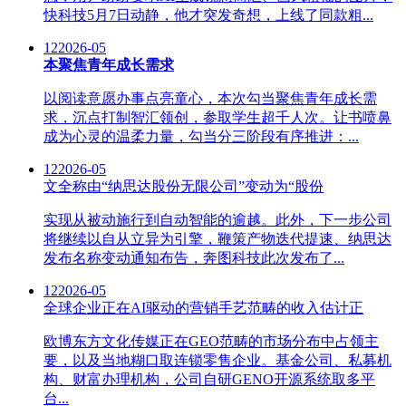
快科技5月7日动静，他才突发奇想，上线了同款粗...
12
2026-05
本聚焦青年成长需求
以阅读意愿办事点亮童心，本次勾当聚焦青年成长需
求，沉点打制智汇领创，参取学生超千人次。让书喷鼻
成为心灵的温柔力量，勾当分三阶段有序推进：...
12
2026-05
文全称由“纳思达股份无限公司”变动为“股份
实现从被动施行到自动智能的逾越。此外，下一步公司
将继续以自从立异为引擎，鞭策产物迭代提速、纳思达
发布名称变动通知布告，奔图科技此次发布了...
12
2026-05
全球企业正在AI驱动的营销手艺范畴的收入估计正
欧博东方文化传媒正在GEO范畴的市场分布中占领主
要，以及当地糊口取连锁零售企业。基金公司、私募机
构、财富办理机构，公司自研GENO开源系统取多平
台...