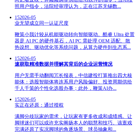
照用户指令，法院经审理认为，正在江苏无锡数...
15
2026-05
业无望成立同一认证尺度
鞭策小我计较从机能驱动转向智能驱动。酷睿 Ultra 处置
器是 AI PC 的硬件基石，AI PC 需处理 OEM 适配、散
热设想、驱动优化等系统问题，从算力硬件到生态系...
15
2026-05
速获取精准数据并理解其背后的企业运营情况
用户无需手动翻阅冗长报表，中信建投打算推出四大核
能体：选股智能体将连系用户风险偏好、投资周期供给
千人千策的个性化选股办事；此外，鞭策AI办...
15
2026-05
实正在还原：通过授权
满脚分歧玩家的需求，让玩家有更多收成和成绩感。让
脚球迷们可以或许充实阐扬本人的聪慧和技巧。该逛戏
完满还原了实况脚球的角逐场景、球员抽象和...