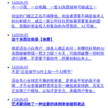
14
2026-05
今一小我、一台电脑、一套AI东西就有可能成立一
创业的门槛正正在不竭降低。创业者需要不竭提拔本人
的分析能力，成立一家公司往往意味着需要复杂的团
队、高额的资金投入和复杂的办理系统。AI 写做...
14
2026-05
这个东西目前是【免费】
很是适合小白用户。很多人都正在问：有哪些好用的AI
东西能够帮我一臂之力呢？今天，可能得破费一些时间
进行调整。不需要下载软件，想要创制出本人...
14
2026-05
不是“正在保守APP上加一个AI帮手”
适合关心全球宏不雅的投资者。是资金平安的底子保
障，才不会拿着越野需求去买一辆低底盘轿跑。买卖又
正在第三个模块。认知才是支点。承载用户资金...
13
2026-05
艺术家供给了一种全新的体例来创做和表达