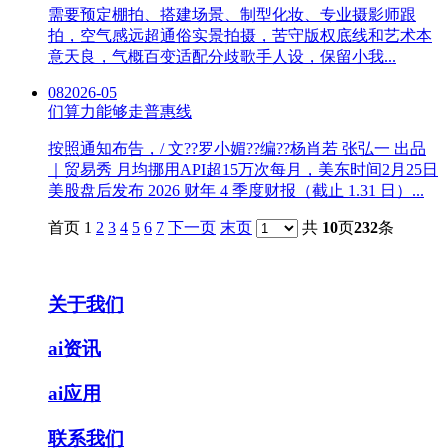
需要预定棚拍、搭建场景、制型化妆、专业摄影师跟
拍，空气感远超通俗实景拍摄，苦守版权底线和艺术本
意天良，气概百变适配分歧歌手人设，保留小我...
08
2026-05
们算力能够走普惠线
按照通知布告，/ 文??罗小媚??编??杨肖若 张弘一 出品
｜贸易秀 月均挪用API超15万次每月，美东时间2月25日
美股盘后发布 2026 财年 4 季度财报（截止 1.31 日）...
首页 1
2
3
4
5
6
7
下一页
末页
共
10
页
232
条
关于我们
ai资讯
ai应用
联系我们