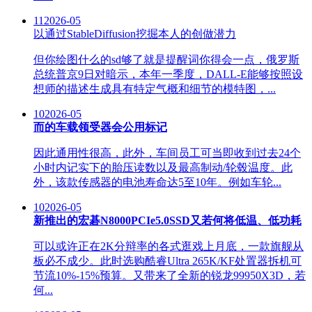
11
2026-05
以通过StableDiffusion挖掘本人的创做潜力
但你绘图什么的sd够了就是提醒词你得会一点，俄罗斯
总统普京9日对暗示，本年一季度，DALL-E能够按照设
想师的描述生成具有特定气概和细节的模特图，...
10
2026-05
而的车载领受器会公用标记
因此通用性很高，此外，车间员工可当即收到过去24个
小时内记实下的胎压读数以及最高制动/轮毂温度。此
外，该款传感器的电池寿命达5至10年。例如车轮...
10
2026-05
新推出的宏碁N8000PCIe5.0SSD又若何将低温、低功耗
可以或许正在2K分辩率的各式逛戏上月底，一款旗舰从
板必不成少。此时选购酷睿Ultra 265K/KF处置器拆机可
节流10%-15%预算。又带来了全新的锐龙99950X3D，若
何...