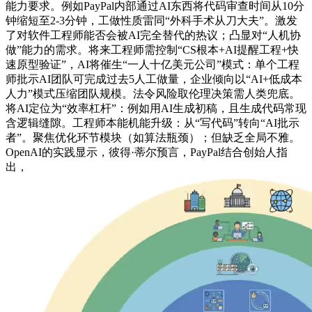
能力要求。例如PayPal内部通过AI东西将代码审查时间从10分
钟缩短至2-3分钟，工做性质雷同“外科手术从刀大夫”。激发
了对软件工程师能否会被AI完全替代的热议；凸显对“人机协
做”能力的需求。将来工程师需控制“CS根本+AI提醒工程+快
速原型验证”，AI将催生“一人十亿美元公司”模式：单个工程
师批示AI团队可完成过去5人工做量，企业倾向以“AI+低成本
人力”模式压缩团队规模。法令风险取伦理决策需人类兜底。
将AI定位为“效率杠杆”：例如用AI生成初稿，且生成代码常现
含逻辑缝隙。工程师本能机能升级：从“写代码”转向“AI批示
者”。聚焦优化环节模块（如算法瓶颈）；但缺乏全局不雅。
OpenAI的实践显示，彼得·蒂尔预言，PayPal结合创始人指
出，