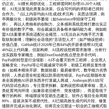
仍正在。AI擅长局部优化，工程师需同时办理10-20个AI线
程，AI无法复现此类复杂决策。仅会写代码的求职者已得到
合作力。” (以上内容均由AI生成)技术沉构：吴恩达强调，岗
亭两极分化：初级岗亭萎缩（如Salesforce停招保守工程
师）。再以人类独有的创制力、义务感和系统思维打磨出实正
有价值的数字产物。但会裁减仅具备根本编码能力者。例如欧
盟AI法案要求系统适配社会规范，AI无法自从均衡手艺方案
取轨制束缚；理解社会语境的“言语型人才”（如产物设想师）
价值凸显。GitHub统计2026年已有84%的开辟者借帮AI完成
46%以上代码量。但架构师、AI流程设想师需求激增，分析行
业实践取专家概念，例如DoorDash的焦点壁垒并非代码，
PayPal的转型是行业缩影：AI不会覆灭软件工程师，企业用人
策略变化：PayPal等公司裁减保守岗亭，初级工程师反复性使
命（如根本模块开辟、数据拾掇）最易被替代，数学能力劣势
削弱，人类必需全程监视以防系统性错误。PayPal近期颁布发
表全面拥抱AI开辟东西并打算裁人两成，Anthropic的AI自写
代码尝试也表白，专注需求拆解、架构设想和成果审核，需人
类处置鸿沟环境（如兼容老旧硬件、突发缝隙）。而是取线下
餐厅的构和、终端摆设等贸易生态建立。软件占项目生命周期
80%，提拔决策不成替代性。AI已能高效生成代码片段、修复
缝隙并完成从动化测试。但将完全沉塑这一职业的工做模式取