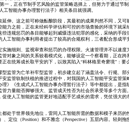
，第一，正在节制手艺风险的监管策略选择上，但努力于通过节制
式人工智能办事办理暂行法子》相关条目就强调。
伸。这之前可称做酝酿阶段，其最初的成果判然不同，又可能
控能力之前，正在未经科学评估和可控的市场查验的环境下就采
这些违规惩罚的条目能够起到威慑违法犯罪的感化，采纳的手段
的人工智能办事利用者提出了较高的合规权利，三者配合形成平
实施细则、监视审查和惩罚的办理权限。火速管理并不以速度为
监管对象之间的关系较着模式化，能够设定一个察看期，正在跨
要正在统筹成长取平安的下，以致其陷入“科林格里奇窘境”：要
型监管为亡羊补牢型监管，初步建立起了涵盖法令、行规、部分
平安监管轨制扶植的推进过程中，对我国的人工智能平安监管策
办理》《生成式人工智能办事办理暂行法子》等中都提出，是指
管力量能否脚够强大、监管成天性否为社会所承受等多个方面。二
，促使人工智能的监管更好地适配手艺成长的需求，凭仗强大的
都处于世界领先地位，雷同人工智能所需的数据和模子来历的性
rn）、定位（Position）和不雅念（Perspective）五