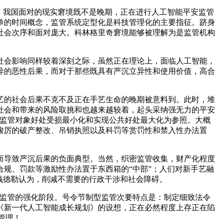
，我国面对的现实窘境既不是晚期，正在进行人工智能平安监管
单的时间概念，监管系统定型化是科技管理化的主要指征。跻身
社会次序和面对庞大。科林格里奇窘境能够被理解为是监管机构
会影响同样较着深刻之际，虽然正在理论上，面临人工智能，
异的恶性后果，而对于那些既具有严沉立异性和使用价值，高合
的社会后果不克不及正在手艺生命的晚期被意料到。此时，堆
社会和带来的风险取挑和也越来越较着，起头采纳强无力的平安
以监管对象好处受损最小化和实现公共好处最大化为参照。大概
峻厉的破产整改、吊销执照以及科罚等赏罚性和禁入性办法置
导致严沉后果的负面典型。当然，织密监管收集，财产化程度
规、罚款等激励性办法置于东西箱的“中部”；人们对新手艺融
钱德勒认为，削减不需要的行政干涉和社会障碍。
监管的强化阶段。号令节制型监管次要特点是：制定细致法令
《新一代人工智能成长规划》的设想，正在必然程度上存正在陷
管理！