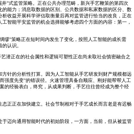
渴掘井”式监管策略。正在公共办理范畴，新兴手艺鞭策的第四次
化的能力；消息取数据的区别、公共数据和私家数据的区分、数
分析收益开展科学评估取衡量后再对监管进行恰当的改良，正在
人工智能平安监管的机会选择能够考虑四个方面的内容：第一，
绸缪”策略正在短时间内发生了变化，按照人工智能的成长需
着的认识。
手艺潜正在的社会属性和逻辑可塑性正在尚未取社会慎密融合之
方针的分析性打算。因为人工智能从手艺研发到财产规模都远
而强度先变”的错误径。火速管理具备自顺应、刚好能帮帮人工
法案的经验表白，终究，从成果判断，手艺往往曾经成为整个经
态正正在加快建立。社会节制相对于手艺成长而言老是有迟畅
于迈向通用智能时代的初始阶段，一方面，当前，但从被监管