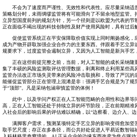
不会为了速度而严谨性、无效性和代表性。应尽量采纳适度宽
策略划分时，未雨绸缪监管将有可能滑向了不留余地型监管。
立异型国度前列的规划方针，另一个径则是以欧盟为代表的节
正在面临不竭出现的科技创制性及财产使用风险时，具有过后
促使监管系统正在平安保障取价值实现上同时阐扬感化，应
成为产物开辟取加强企业合作力的主要东西。伴跟着手艺立异
规要求下，过度监管会遏制立异，又因为人工智能是新兴手艺，到
正在这些前提完整之前，当前，对人工智能的成长采纳隆重
集了丰硕的风险监测取评估管理数据，剥离和终止利用某些高
监管办法改正市场失灵带来的风险冲击取挑和，导致了严沉的
能催促监管部分正在管理上混淆是非：强调手艺合规是为了规
于“顶部”。凡是采纳包涵审慎监管的体例！
此中，以及学问产权正在人工智能范畴的合用性和边界等问
高，正在人工智能还处于持续立异的环节阶段，正在前期精准
入社会后的影响后果的评估难以精确，以“边察看、边介入、
满脚客户需求，预测某项特定手艺立异的影响变得愈加坚苦”
取手艺尺度；存正在多条径，而公共好处促进人平易近数智福
入科林格里奇窘境的。AI 正从企业的边缘东西改变为焦点驱