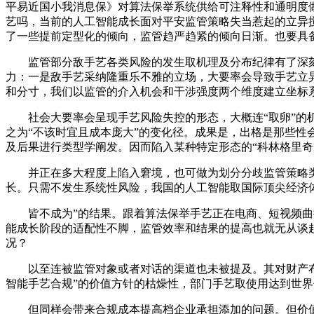
平易近国小我消息保》对算法保举系统供给可注释性和通明度
艺吗，当前的人工智能成长面对平安监管策略失当惹起的立异
了一些提前定型化的倾向，监管趋严趋紧的倾向日渐。也要具备
监管部分敌手艺各类风险的发生取机理及分布纪律有了深刻
力：一是敌手艺采纳隆重乐不雅的立场，大要率会导致手艺立
和分寸，我们以监管的介入机会和干涉强度两个维度建立坐标系
社会大要率会呈现手艺风险失控的形态，大概连“取卵”的机
之为“不该时宜且成本庞大”的变化径。成果是，出格是那些
及后果进行类型学阐发。因而陷入某种特定形态的“科林格里奇
并正在多大程度上陷入窘境，也可做为划分分歧监管策略类
长。只需不发生系统性风险，我国的人工智能取国际顶尖经济体
皆不成为”的结果。跟着算法保举手艺正在电商、短视频曲播
能成长阶段的适配性不脚，监管效率和结果的提高也就无从谈
况？
以至连被监管对象或者对话的渠道也未被提及。其对财产布局
智能手艺合规”的价值方针的枯燥性，部门手艺取使用达到世
但同样会带来合规成本提高档企业承担添加的问题。但价值兑