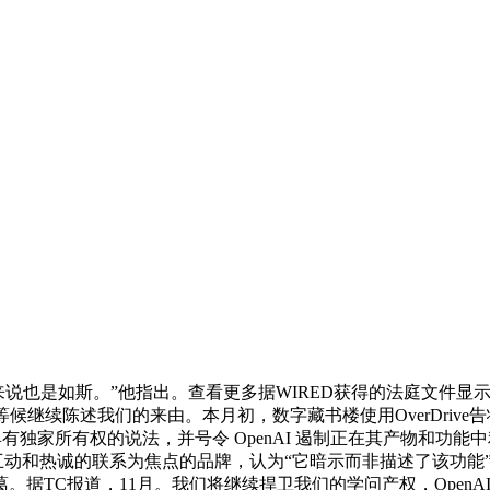
也是如斯。”他指出。查看更多据WIRED获得的法庭文件显示，2
们等候继续陈述我们的来由。本月初，数字藏书楼使用OverDrive告
有独家所有权的说法，并号令 OpenAI 遏制正在其产物和功能中利
互动和热诚的联系为焦点的品牌，认为“它暗示而非描述了该功能
C报道，11月。我们将继续捍卫我们的学问产权，OpenAI 为其人