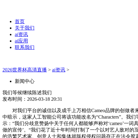
首页
关于我们
ai资讯
ai应用
联系我们
2026世界杯高清直播
>
ai资讯
>
新闻中心
我们等候继续陈述我们
发布时间：2026-03-18 20:31
对我们平台的诚信以及成千上万相信Cameo品牌的创做者来说
中暗示，这家人工智能公司将该功能改名为“Characters”。我
示：“我们分歧意赞扬中关于任何人都能够声称对‘cameo’一词具
做的宣传’。“我们花了近十年时间打制了一个以对艺人敌对的
的浩繁艺术家、创意人士和集体就版权侵权问题存正在法令胶葛。据T